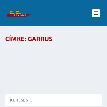
CÍMKE:
GARRUS
MASS EFFECT 2 GAMEPLAY VIDEÓK
készítette:
dzsejt
|
nov 7, 2009
|
Játék
|
0
OLVASS TOVÁBB