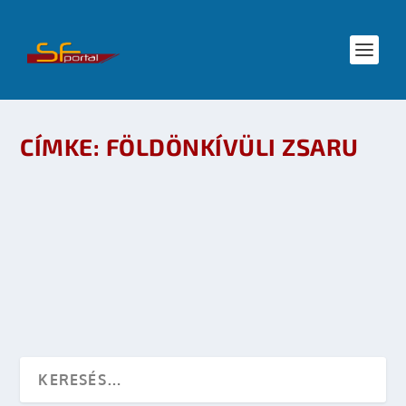
CÍMKE:
FÖLDÖNKÍVÜLI ZSARU
VISSZATÉR A FÖLDÖNKÍVÜLI ZSARU
készítette:
Freevo
|
júl 2, 2009
|
Mozi - TV
|
0
OLVASS TOVÁBB