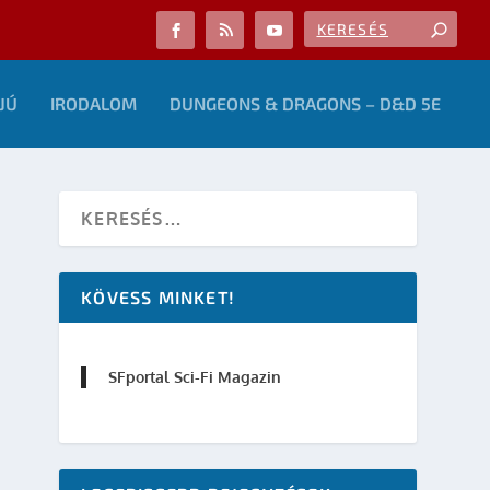
JÚ
IRODALOM
DUNGEONS & DRAGONS – D&D 5E
KÖVESS MINKET!
SFportal Sci-Fi Magazin