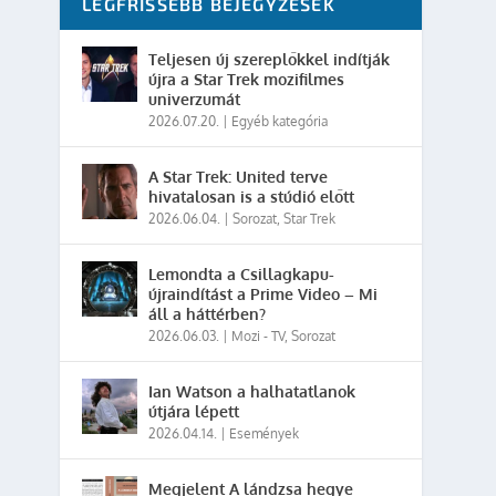
LEGFRISSEBB BEJEGYZÉSEK
Teljesen új szereplőkkel indítják
újra a Star Trek mozifilmes
univerzumát
2026.07.20.
|
Egyéb kategória
A Star Trek: United terve
hivatalosan is a stúdió előtt
2026.06.04.
|
Sorozat
,
Star Trek
Lemondta a Csillagkapu-
újraindítást a Prime Video – Mi
áll a háttérben?
2026.06.03.
|
Mozi - TV
,
Sorozat
Ian Watson a halhatatlanok
útjára lépett
2026.04.14.
|
Események
Megjelent A lándzsa hegye