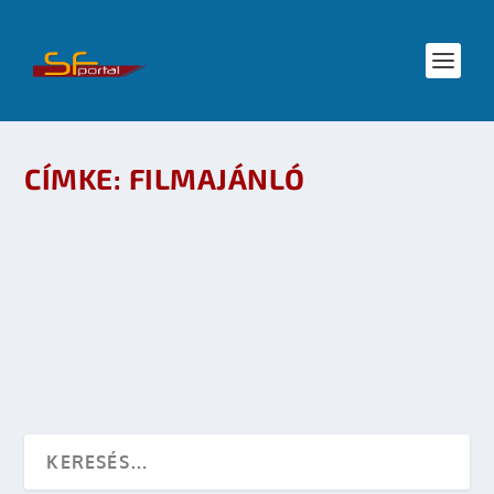
CÍMKE:
FILMAJÁNLÓ
FILMAJÁNLÓ: D-9. DISTRICT 9
készítette:
Sayed
|
júl 13, 2009
|
Mozi
,
Mozi - TV
|
0
OLVASS TOVÁBB