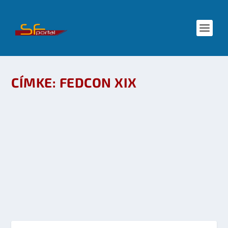
CÍMKE:
FEDCON XIX
RITA & TÜNDE @ FEDCON XIX –
ÉLMÉNYBESZÁMOLÓ
készítette:
SFportal
|
máj 8, 2010
|
Események
,
Mozi - TV
,
Star Trek
|
0
OLVASS TOVÁBB