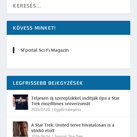
KÖVESS MINKET!
SFportal Sci-Fi Magazin
LEGFRISSEBB BEJEGYZÉSEK
Teljesen új szereplőkkel indítják újra a Star
Trek mozifilmes univerzumát
2026.07.20.
|
Egyéb kategória
A Star Trek: United terve hivatalosan is a
stúdió előtt
2026.06.04.
|
Sorozat
,
Star Trek