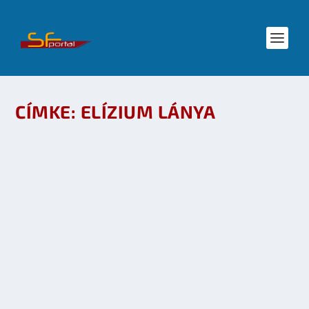
CÍMKE:
ELÍZIUM LÁNYA
JOAN SLONCZEWSKI: ELÍZIUM LÁNYA
NYEREMÉNYJÁTÉK
készítette:
Galaktika Magazin
|
márc 13, 2009
|
Irodalom
,
SF hírek
|
0
OLVASS TOVÁBB
FOTÓK ÉS VIDEÓK: ELÍZIUM LÁNYA