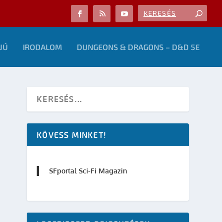
JÚ
IRODALOM
DUNGEONS & DRAGONS – D&D 5E
KÖVESS MINKET!
SFportal Sci-Fi Magazin