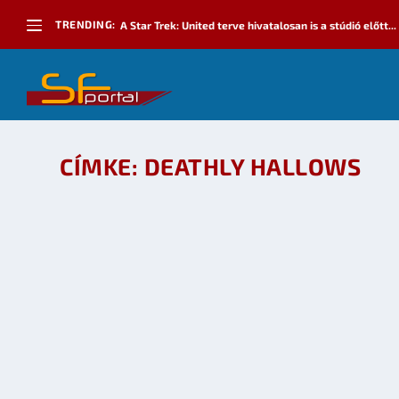
TRENDING:
A Star Trek: United terve hivatalosan is a stúdió előtt...
CÍMKE:
DEATHLY HALLOWS
HARRY POTTER ÉS A HALÁL EREKLYÉI PART 1 
készítette:
dzsejt
|
szept 23, 2010
|
Mozi - TV
|
0
OLVASS TOVÁBB