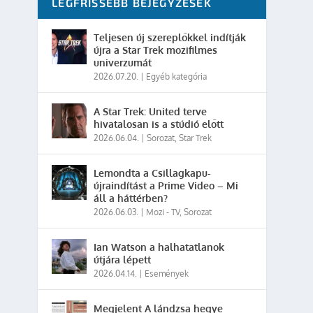
LEGFRISSEBB BEJEGYZÉSEK
Teljesen új szereplőkkel indítják
újra a Star Trek mozifilmes
univerzumát
2026.07.20.
|
Egyéb kategória
A Star Trek: United terve
hivatalosan is a stúdió előtt
2026.06.04.
|
Sorozat
,
Star Trek
Lemondta a Csillagkapu-
újraindítást a Prime Video – Mi
áll a háttérben?
2026.06.03.
|
Mozi - TV
,
Sorozat
Ian Watson a halhatatlanok
útjára lépett
2026.04.14.
|
Események
Megjelent A lándzsa hegye