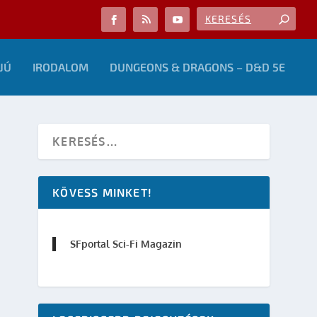
JÚ
IRODALOM
DUNGEONS & DRAGONS – D&D 5E
KÖVESS MINKET!
SFportal Sci-Fi Magazin