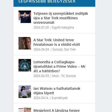
LEGFRISSEBB BEJEGYZÉSEK
Teljesen új szereplőkkel indítják
újra a Star Trek mozifilmes
univerzumát
2026.07.20.
|
Egyéb kategória
A Star Trek: United terve
hivatalosan is a stúdió előtt
2026.06.04.
|
Sorozat
,
Star Trek
Lemondta a Csillagkapu-
újraindítást a Prime Video – Mi
áll a háttérben?
2026.06.03.
|
Mozi - TV
,
Sorozat
Ian Watson a halhatatlanok
útjára lépett
2026.04.14.
|
Események
Megjelent A lándzsa hegye