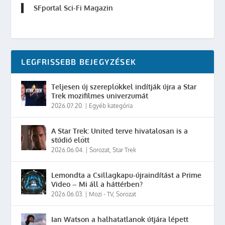
SFportal Sci-Fi Magazin
LEGFRISSEBB BEJEGYZÉSEK
Teljesen új szereplőkkel indítják újra a Star
Trek mozifilmes univerzumát
2026.07.20.
|
Egyéb kategória
A Star Trek: United terve hivatalosan is a
stúdió előtt
2026.06.04.
|
Sorozat
,
Star Trek
Lemondta a Csillagkapu-újraindítást a Prime
Video – Mi áll a háttérben?
2026.06.03.
|
Mozi - TV
,
Sorozat
Ian Watson a halhatatlanok útjára lépett