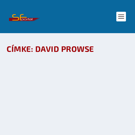
CÍMKE:
DAVID PROWSE
MAGYARORSZÁGRA ÉRKEZETT DARTH VADER,
AZAZ DAVID PROWSE
készítette:
SFportal
|
júl 1, 2003
|
SF hírek
|
0
OLVASS TOVÁBB
DAVID PROWSE, ALIAS DARTH VADER
MAGYARORSZÁGON