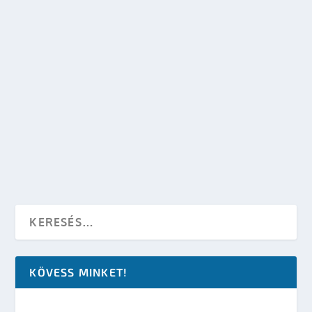
OLVASS TOVÁBB
HUNGAROCON – CHEWBACCA HELYETT DARTH
VADER JÖN?
készítette:
SFportal
|
máj 20, 2003
|
SF hírek
|
0
OLVASS TOVÁBB
KÖVESS MINKET!