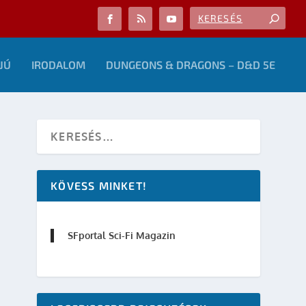
JÚ
IRODALOM
DUNGEONS & DRAGONS – D&D 5E
KÖVESS MINKET!
SFportal Sci-Fi Magazin