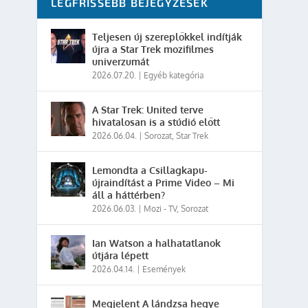
LEGFRISSEBB BEJEGYZÉSEK
Teljesen új szereplőkkel indítják
újra a Star Trek mozifilmes
univerzumát
2026.07.20.
|
Egyéb kategória
A Star Trek: United terve
hivatalosan is a stúdió előtt
2026.06.04.
|
Sorozat
,
Star Trek
Lemondta a Csillagkapu-
újraindítást a Prime Video – Mi
áll a háttérben?
2026.06.03.
|
Mozi - TV
,
Sorozat
Ian Watson a halhatatlanok
útjára lépett
2026.04.14.
|
Események
Megjelent A lándzsa hegye