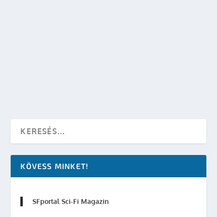
MICHAEL J. SULLIVAN: BIRODALOM SZÜLETIK
– RIYRIA-KRÓNIKÁK, 3. KÖTET
készítette:
Vyne
|
nov 27, 2013
|
Fumax
,
Könyvkritika
|
0
OLVASS TOVÁBB
KÖVESS MINKET!
SFportal Sci-Fi Magazin