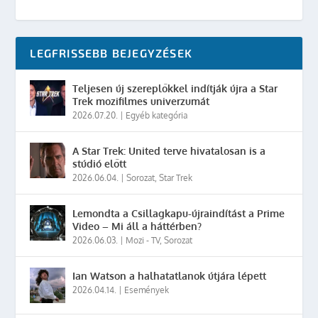
LEGFRISSEBB BEJEGYZÉSEK
Teljesen új szereplőkkel indítják újra a Star
Trek mozifilmes univerzumát
2026.07.20.
|
Egyéb kategória
A Star Trek: United terve hivatalosan is a
stúdió előtt
2026.06.04.
|
Sorozat
,
Star Trek
Lemondta a Csillagkapu-újraindítást a Prime
Video – Mi áll a háttérben?
2026.06.03.
|
Mozi - TV
,
Sorozat
Ian Watson a halhatatlanok útjára lépett
2026.04.14.
|
Események