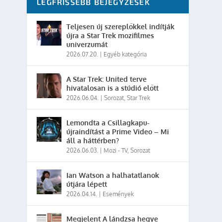
LEGFRISSEBB BEJEGYZÉSEK
Teljesen új szereplőkkel indítják
újra a Star Trek mozifilmes
univerzumát
2026.07.20.
|
Egyéb kategória
A Star Trek: United terve
hivatalosan is a stúdió előtt
2026.06.04.
|
Sorozat
,
Star Trek
Lemondta a Csillagkapu-
újraindítást a Prime Video – Mi
áll a háttérben?
2026.06.03.
|
Mozi - TV
,
Sorozat
Ian Watson a halhatatlanok
útjára lépett
2026.04.14.
|
Események
Megjelent A lándzsa hegye