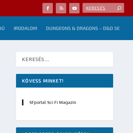
JÚ
IRODALOM
DUNGEONS & DRAGONS – D&D 5E
KÖVESS MINKET!
SFportal Sci-Fi Magazin