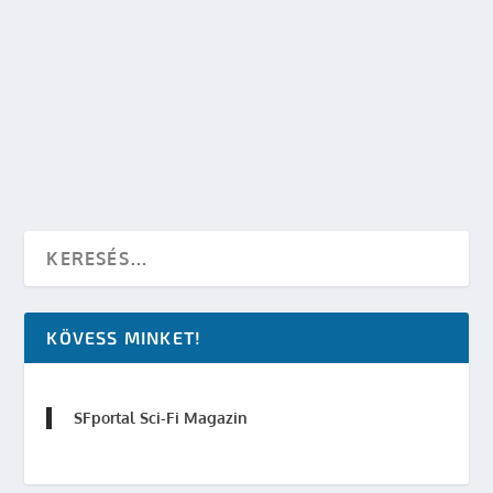
BLADE RUNNER – SZÁRNYAS FEJVADÁSZ TV
SOROZAT ÉS ÚJ FILMEK?
készítette:
SFportal
|
márc 3, 2011
|
Mozi
,
TV
|
0
OLVASS TOVÁBB
KÖVESS MINKET!
SFportal Sci-Fi Magazin