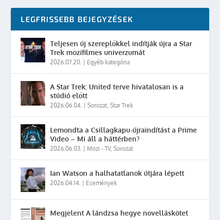
LEGFRISSEBB BEJEGYZÉSEK
Teljesen új szereplőkkel indítják újra a Star
Trek mozifilmes univerzumát
2026.07.20.
|
Egyéb kategória
A Star Trek: United terve hivatalosan is a
stúdió előtt
2026.06.04.
|
Sorozat
,
Star Trek
Lemondta a Csillagkapu-újraindítást a Prime
Video – Mi áll a háttérben?
2026.06.03.
|
Mozi - TV
,
Sorozat
Ian Watson a halhatatlanok útjára lépett
2026.04.14.
|
Események
Megjelent A lándzsa hegye novelláskötet