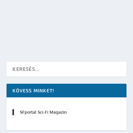
A MEDITÁLÓK TITKA – KÖNYVES
NYEREMÉNYJÁTÉK
készítette:
sheenard
|
dec 18, 2017
|
Irodalom
,
Játék
|
0
OLVASS TOVÁBB
KÖVESS MINKET!
SFportal Sci-Fi Magazin