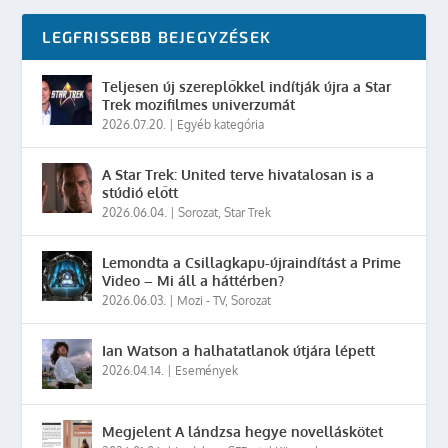
LEGFRISSEBB BEJEGYZÉSEK
Teljesen új szereplőkkel indítják újra a Star
Trek mozifilmes univerzumát
2026.07.20.
|
Egyéb kategória
A Star Trek: United terve hivatalosan is a
stúdió előtt
2026.06.04.
|
Sorozat
,
Star Trek
Lemondta a Csillagkapu-újraindítást a Prime
Video – Mi áll a háttérben?
2026.06.03.
|
Mozi - TV
,
Sorozat
Ian Watson a halhatatlanok útjára lépett
2026.04.14.
|
Események
Megjelent A lándzsa hegye novelláskötet