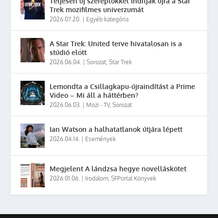
Teljesen új szereplőkkel indítják újra a Star
Trek mozifilmes univerzumát
2026.07.20.
|
Egyéb kategória
A Star Trek: United terve hivatalosan is a
stúdió előtt
2026.06.04.
|
Sorozat
,
Star Trek
Lemondta a Csillagkapu-újraindítást a Prime
Video – Mi áll a háttérben?
2026.06.03.
|
Mozi - TV
,
Sorozat
Ian Watson a halhatatlanok útjára lépett
2026.04.14.
|
Események
Megjelent A lándzsa hegye novelláskötet
2026.01.06.
|
Irodalom
,
SFPortal Könyvek