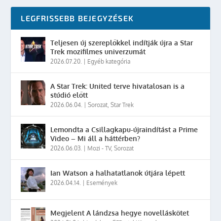
LEGFRISSEBB BEJEGYZÉSEK
Teljesen új szereplőkkel indítják újra a Star
Trek mozifilmes univerzumát
2026.07.20.
|
Egyéb kategória
A Star Trek: United terve hivatalosan is a
stúdió előtt
2026.06.04.
|
Sorozat
,
Star Trek
Lemondta a Csillagkapu-újraindítást a Prime
Video – Mi áll a háttérben?
2026.06.03.
|
Mozi - TV
,
Sorozat
Ian Watson a halhatatlanok útjára lépett
2026.04.14.
|
Események
Megjelent A lándzsa hegye novelláskötet