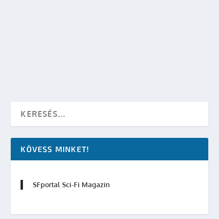
DIVERGENT – A BEAVATOTT INTERJÚ ÉS
RÉSZLET
készítette:
SFportal
|
márc 20, 2014
|
Sci-Fi Filmek
|
0
OLVASS TOVÁBB
KÖVESS MINKET!
SFportal Sci-Fi Magazin