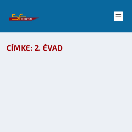
CÍMKE:
2. ÉVAD
STARGATE UNIVERSE 2. ÉVAD TRAILER
készítette:
dzsejt
|
júl 26, 2010
|
Mozi - TV
,
SF hírek
|
0
OLVASS TOVÁBB
TRUE BLOOD 2. ÉVAD – SOROZATAJÁNLÓ
készítette:
dzsejt
|
nov 13, 2009
|
Mozi - TV
|
0