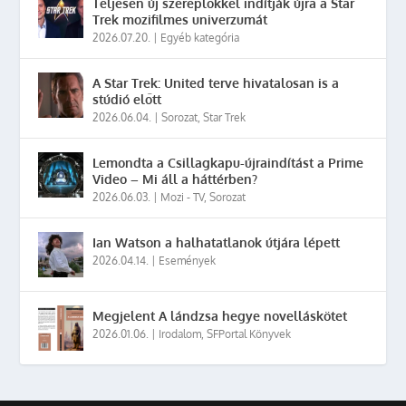
Teljesen új szereplőkkel indítják újra a Star
Trek mozifilmes univerzumát
2026.07.20.
|
Egyéb kategória
A Star Trek: United terve hivatalosan is a
stúdió előtt
2026.06.04.
|
Sorozat
,
Star Trek
Lemondta a Csillagkapu-újraindítást a Prime
Video – Mi áll a háttérben?
2026.06.03.
|
Mozi - TV
,
Sorozat
Ian Watson a halhatatlanok útjára lépett
2026.04.14.
|
Események
Megjelent A lándzsa hegye novelláskötet
2026.01.06.
|
Irodalom
,
SFPortal Könyvek